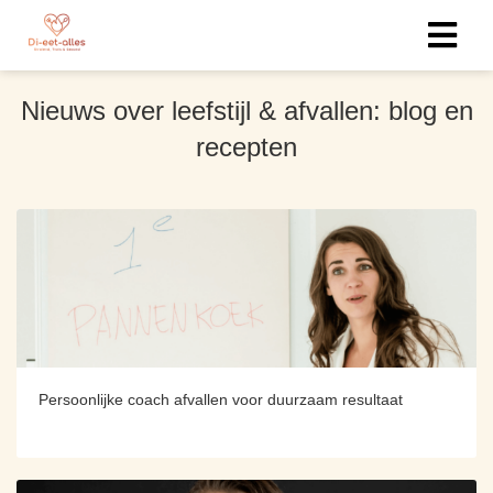
Nieuws over leefstijl & afvallen: blog en
ngen
recepten
 policy
oneel
onele
s zijn
kelijk om
bsite te
ken. Ze
Persoonlijke coach afvallen voor duurzaam resultaat
 gebruikt
asisfuncties
der deze