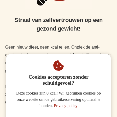
Straal van zelfvertrouwen op een
gezond gewicht!
Geen nieuw dieet, geen kcal tellen. Ontdek de anti-
dieetstrategie om weg te gaan van teleurstelling en bouw
naar een positief zelfbeeld, zelfvertrouwen en een
gezond gewicht
!
Cookies accepteren zonder
schuldgevoel?
In onze
7 daagse try-out
ervaar jij hoe je kunt afvallen
Deze cookies zijn 0 kcal! Wij gebruiken cookies op
zonder dieetpoespas en strenge ristricties
. Meld je nu
onze website om de gebruikerservaring optimaal te
gratis aan via onderstaande knop.
houden.
Privacy policy