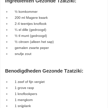
Ingrediënten Gezonde Tzatziki:
½ komkommer
200 ml Magere kwark
2-4 teentjes knoflook
¼ el dille (gedroogd)
½ tl munt (gedroogd)
½ citroen (alleen het sap)
gemalen zwarte peper
snufje zout
Benodigdheden Gezonde Tzatziki:
1 zeef of fijn vergiet
1 grove rasp
1 knoflookpers
1 mengkom
1 snijplank