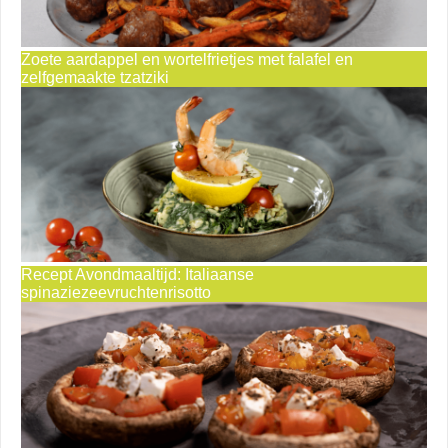
Zoete aardappel en wortelfrietjes met falafel en
zelfgemaakte tzatziki
Recept Avondmaaltijd: Italiaanse
spinaziezeevruchtenrisotto