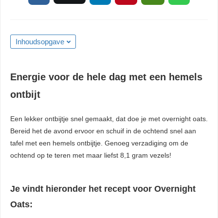
 kan de
niet
eren.
Inhoudsopgave
eken
sche cookies
gebruikt
Energie voor de hele dag met een hemels
niem
ontbijt
ie te
len over
Een lekker ontbijtje snel gemaakt, dat doe je met overnight oats.
rag van een
Bereid het de avond ervoor en schuif in de ochtend snel aan
r op de
tafel met een hemels ontbijtje. Genoeg verzadiging om de
ochtend op te teren met maar liefst 8,1 gram vezels!
ng
ngcookies
Je vindt hieronder het recept voor Overnight
gebruikt
ekers te
Oats:
op de