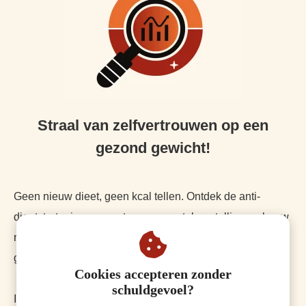
Straal van zelfvertrouwen op een
gezond gewicht!
Geen nieuw dieet, geen kcal tellen. Ontdek de anti-
dieetstrategie om weg te gaan van teleurstelling en bouw
naar een positief zelfbeeld, zelfvertrouwen en een
gezond gewicht
!
Cookies accepteren zonder
schuldgevoel?
In onze
7 daagse try-out
ervaar jij hoe je kunt afvallen